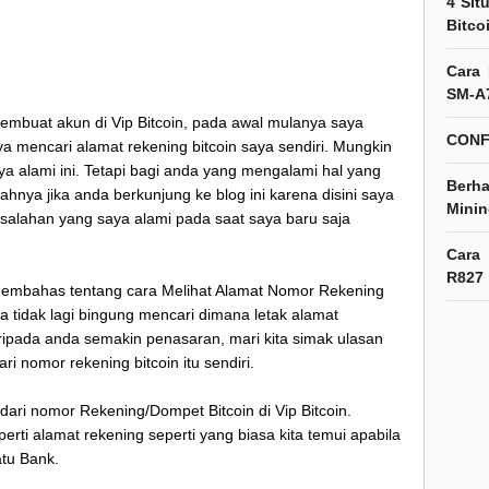
4 Sit
Bitco
Cara
SM-A
mbuat akun di Vip Bitcoin, pada awal mulanya saya
CONF
 mencari alamat rekening bitcoin saya sendiri. Mungkin
a alami ini. Tetapi bagi anda yang mengalami hal yang
Berh
lahnya jika anda berkunjung ke blog ini karena disini saya
Minin
alahan yang saya alami pada saat saya baru saja
Cara
R827
n membahas tentang cara Melihat Alamat Nomor Rekening
da tidak lagi bingung mencari dimana letak alamat
 Daripada anda semakin penasaran, mari kita simak ulasan
ri nomor rekening bitcoin itu sendiri.
dari nomor Rekening/Dompet Bitcoin di Vip Bitcoin.
rti alamat rekening seperti yang biasa kita temui apabila
atu Bank.