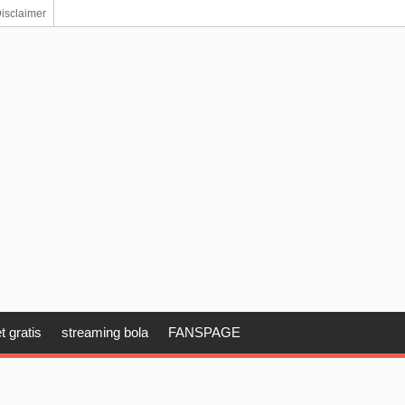
isclaimer
t gratis
streaming bola
FANSPAGE