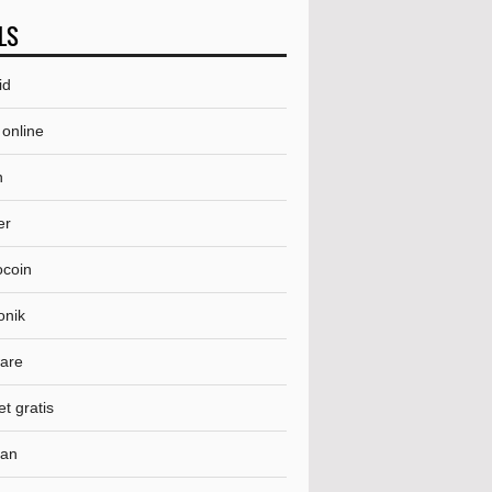
LS
id
 online
n
er
ocoin
onik
are
et gratis
gan