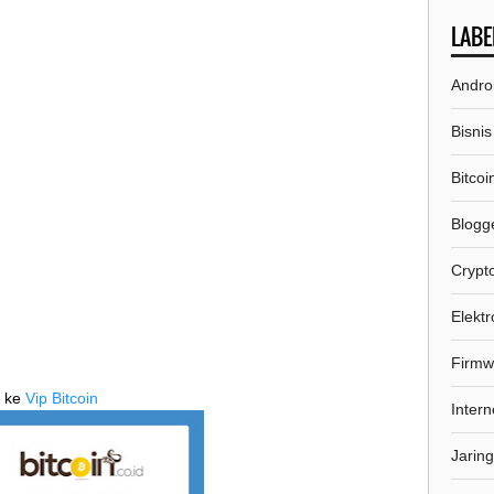
LABE
Andro
Bisnis
Bitcoi
Blogg
Crypt
Elektr
Firmw
u ke
Vip Bitcoin
Intern
Jarin