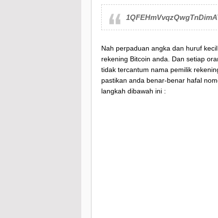
1QFEHmVvqzQwgTnDimA
Nah perpaduan angka dan huruf kecil
rekening Bitcoin anda. Dan setiap or
tidak tercantum nama pemilik rekening
pastikan anda benar-benar hafal nomo
langkah dibawah ini :